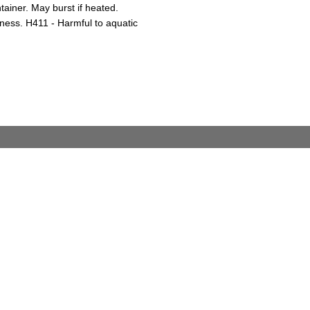
iner. May burst if heated.
iness. H411 - Harmful to aquatic