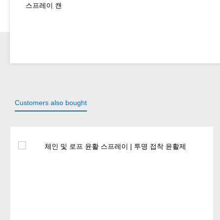
스프레이 캔
Customers also bought
Skip product gallery