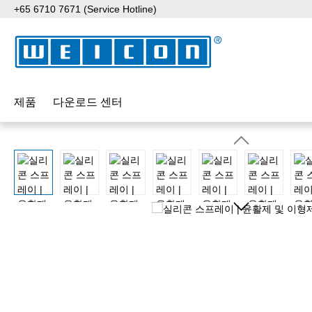
+65 6710 7671 (Service Hotline)
p to main content
Skip to search
Skip to main navigation
제품
다운로드 센터
Skip image gallery