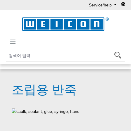
Service/help
Skip to main content
조립용 반죽