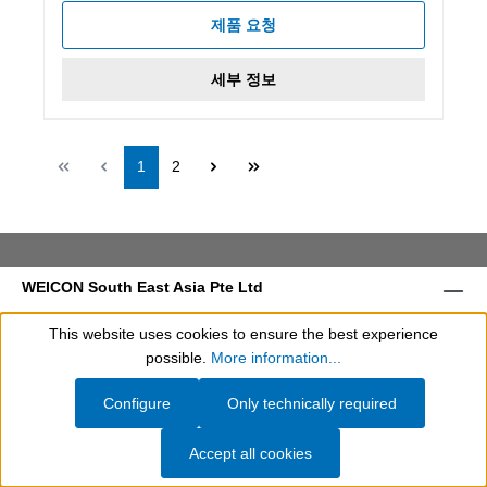
제품 요청
세부 정보
Page
Page
1
2
WEICON South East Asia Pte Ltd
This website uses cookies to ensure the best experience
Show toolbar
possible.
More information...
Configure
Only technically required
임프린트
일반 이용 약관
개인 정보 보호
Cookie settings
Accept all cookies