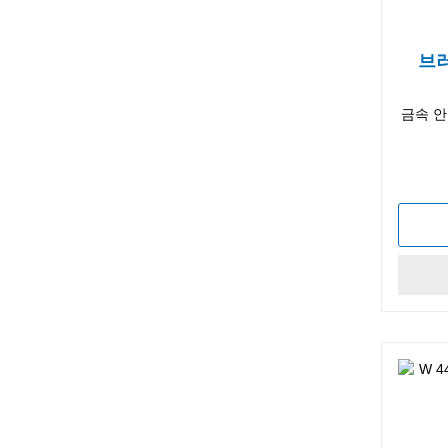
브
금속 안