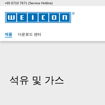
+65 6710 7671 (Service Hotline)
p to main content
Skip to search
Skip to main navigation
제품
다운로드 센터
석유 및 가스