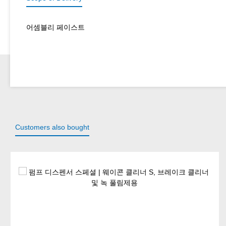
어셈블리 페이스트
Customers also bought
Skip product gallery