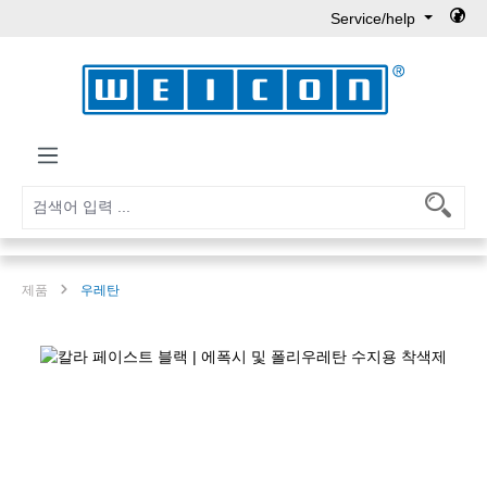
Service/help
Skip to main content
제품
우레탄
Skip image gallery