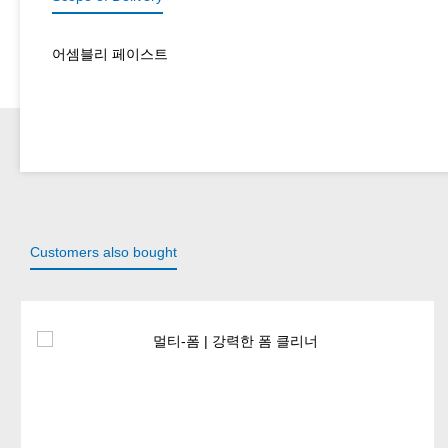
어셈블리 페이스트
Customers also bought
Skip product gallery