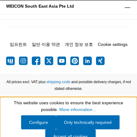
WEICON South East Asia Pte Ltd
임프린트
일반 이용 약관
개인 정보 보호
Cookie settings
All prices excl. VAT plus
shipping costs
and possible delivery charges, if not
stated otherwise.
This website uses cookies to ensure the best experience
Show toolbar
possible.
More information...
Configure
Only technically required
Accept all cookies