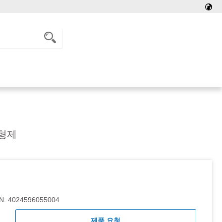
형제
N:
4024596055004
제품 요청