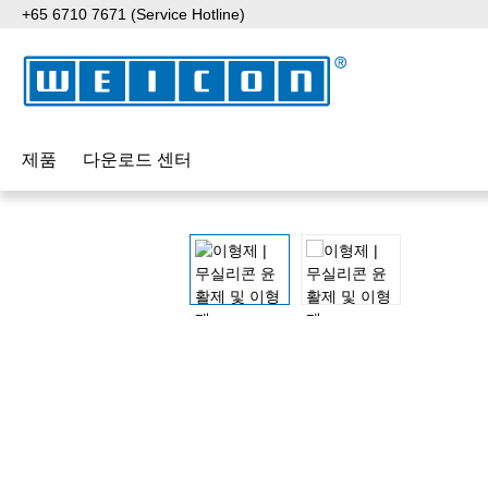
+65 6710 7671 (Service Hotline)
p to main content
Skip to search
Skip to main navigation
제품
다운로드 센터
Skip image gallery