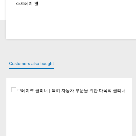
스프레이 캔
Customers also bought
Skip product gallery