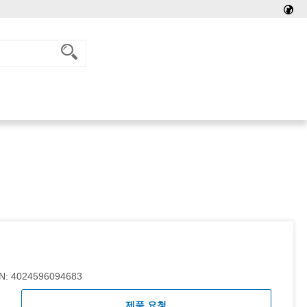
N:
4024596094683
제품 요청