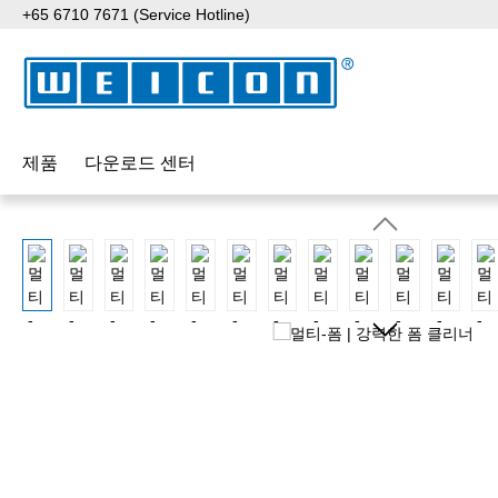
+65 6710 7671 (Service Hotline)
p to main content
Skip to search
Skip to main navigation
제품
다운로드 센터
Skip image gallery