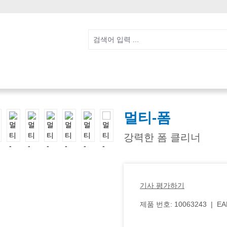
멀티-폼
강력한 폼 클리너
기사 평가하기
제품 번호:
10063243
|
EA