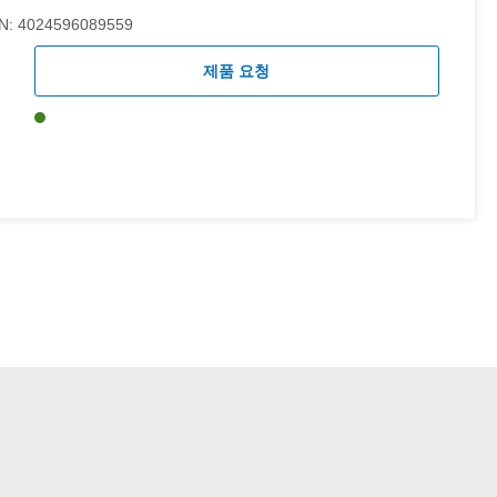
N:
4024596089559
제품 요청