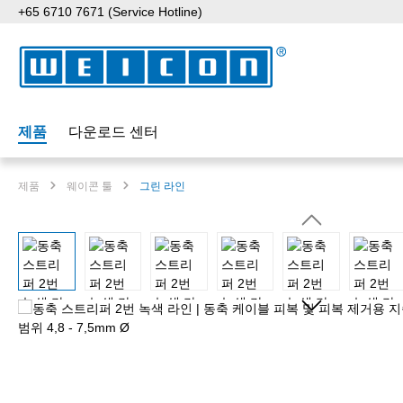
+65 6710 7671 (Service Hotline)
p to main content
Skip to search
Skip to main navigation
제품
다운로드 센터
제품
웨이콘 툴
그린 라인
Skip image gallery