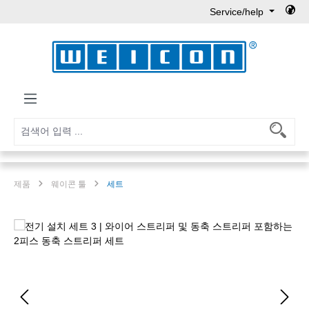
Service/help
Skip to main content
제품
웨이콘 툴
세트
Skip image gallery