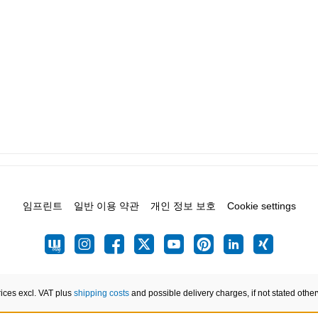
임프린트
일반 이용 약관
개인 정보 보호
Cookie settings
rices excl. VAT plus
shipping costs
and possible delivery charges, if not stated othe