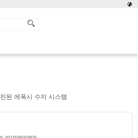
충진된 에폭시 수지 시스템
N:
4024596059835