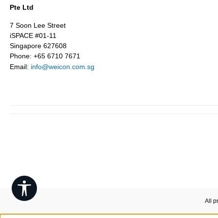
Pte Ltd
7 Soon Lee Street
iSPACE #01-11
Singapore 627608
Phone: +65 6710 7671
Email:
info@weicon.com.sg
Show toolbar
All p