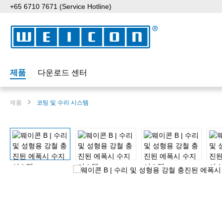
+65 6710 7671 (Service Hotline)
p to main content
Skip to search
Skip to main navigation
제품
다운로드 센터
제품
코팅 및 수리 시스템
Skip image gallery