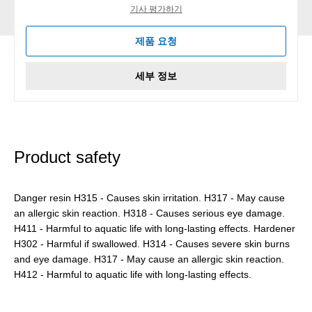
기사 평가하기
제품 요청
세부 정보
Product safety
Danger resin H315 - Causes skin irritation. H317 - May cause
an allergic skin reaction. H318 - Causes serious eye damage.
H411 - Harmful to aquatic life with long-lasting effects. Hardener
H302 - Harmful if swallowed. H314 - Causes severe skin burns
and eye damage. H317 - May cause an allergic skin reaction.
H412 - Harmful to aquatic life with long-lasting effects.