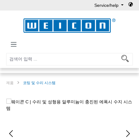
Service/help
Skip to main content
제품
코팅 및 수리 시스템
Skip image gallery