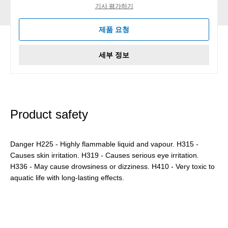
기사 평가하기
제품 요청
세부 정보
Product safety
Danger H225 - Highly flammable liquid and vapour. H315 -
Causes skin irritation. H319 - Causes serious eye irritation.
H336 - May cause drowsiness or dizziness. H410 - Very toxic to
aquatic life with long-lasting effects.