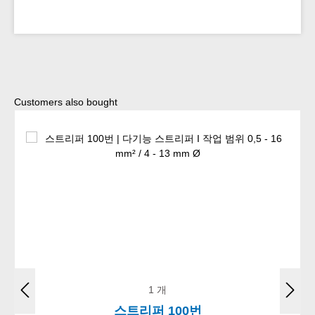
Skip product gallery
Customers also bought
1 개
스트리퍼 100번