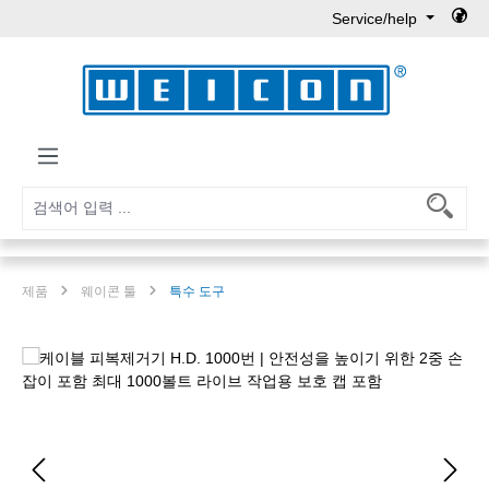
Service/help
Skip to main content
제품
웨이콘 툴
특수 도구
Skip image gallery