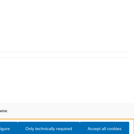
rwise.
igure
Only technically required
Accept all cookies