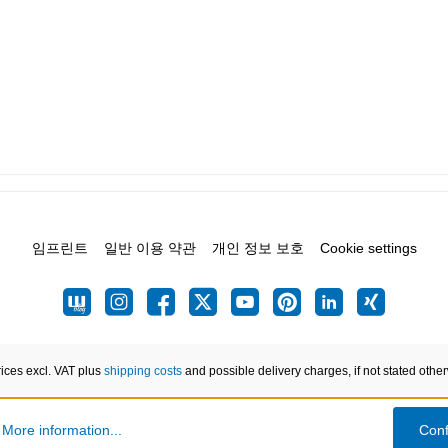
임프린트
일반 이용 약관
개인 정보 보호
Cookie settings
rices excl. VAT plus
shipping costs
and possible delivery charges, if not stated othe
.
More information...
Conf