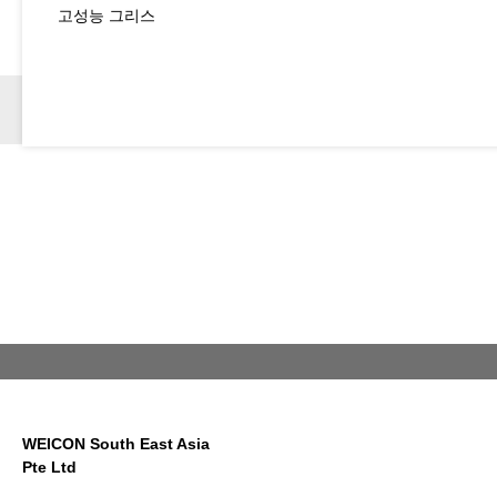
고성능 그리스
WEICON South East Asia
Pte Ltd