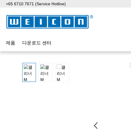
+65 6710 7671 (Service Hotline)
p to main content
Skip to search
Skip to main navigation
제품
다운로드 센터
Skip image gallery