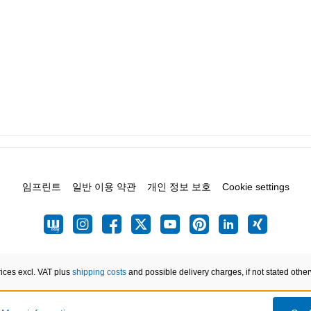
임프린트
일반 이용 약관
개인 정보 보호
Cookie settings
rices excl. VAT plus
shipping costs
and possible delivery charges, if not stated othe