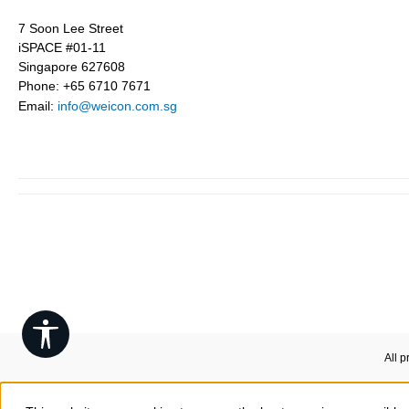
7 Soon Lee Street
iSPACE #01-11
Singapore 627608
Phone: +65 6710 7671
Email:
info@weicon.com.sg
Show toolbar
All p