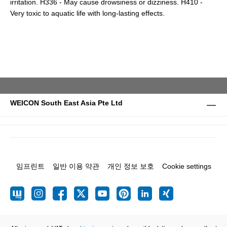
irritation. H336 - May cause drowsiness or dizziness. H410 -
Very toxic to aquatic life with long-lasting effects.
WEICON South East Asia Pte Ltd
임프린트
일반 이용 약관
개인 정보 보호
Cookie settings