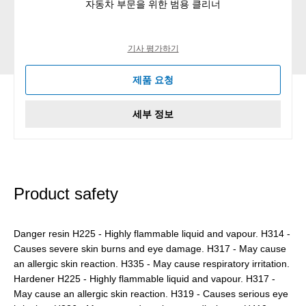
자동차 부문을 위한 범용 클리너
기사 평가하기
제품 요청
세부 정보
Product safety
Danger resin H225 - Highly flammable liquid and vapour. H314 -
Causes severe skin burns and eye damage. H317 - May cause
an allergic skin reaction. H335 - May cause respiratory irritation.
Hardener H225 - Highly flammable liquid and vapour. H317 -
May cause an allergic skin reaction. H319 - Causes serious eye