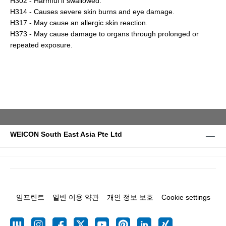
H302 - Harmful if swallowed.
H314 - Causes severe skin burns and eye damage.
H317 - May cause an allergic skin reaction.
H373 - May cause damage to organs through prolonged or
repeated exposure.
WEICON South East Asia Pte Ltd
임프린트
일반 이용 약관
개인 정보 보호
Cookie settings