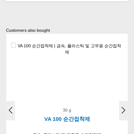
Skip product gallery
Customers also bought
30 g
VA 100 순간접착제