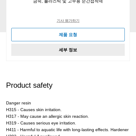
금속, 플라스틱 및 고무용 순간접착제
기사 평가하기
제품 요청
세부 정보
Product safety
Danger resin
H315 - Causes skin irritation.
H317 - May cause an allergic skin reaction.
H319 - Causes serious eye irritation.
H411 - Harmful to aquatic life with long-lasting effects. Hardener