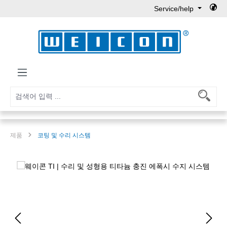
Service/help
Skip to main content
제품
코팅 및 수리 시스템
Skip image gallery