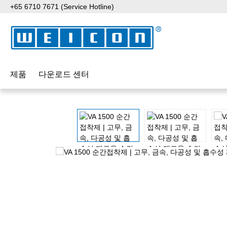
+65 6710 7671 (Service Hotline)
p to main content
Skip to search
Skip to main navigation
제품
다운로드 센터
Skip image gallery