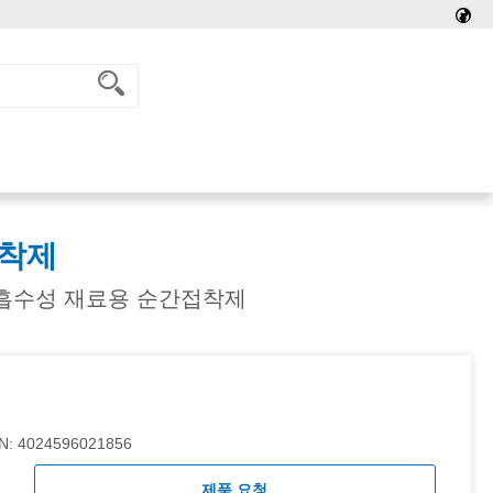
접착제
및 흡수성 재료용 순간접착제
N:
4024596021856
제품 요청