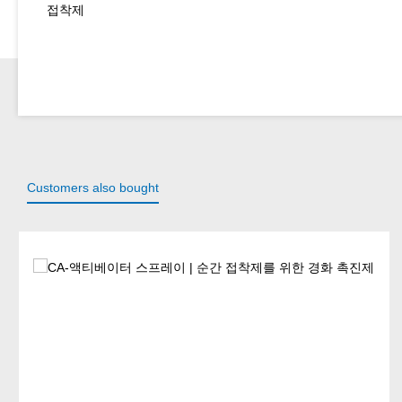
접착제
Customers also bought
Skip product gallery