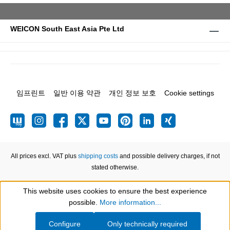
WEICON South East Asia Pte Ltd
임프린트
일반 이용 약관
개인 정보 보호
Cookie settings
All prices excl. VAT plus
shipping costs
and possible delivery charges, if not
stated otherwise.
This website uses cookies to ensure the best experience
Show toolbar
possible.
More information...
Configure
Only technically required