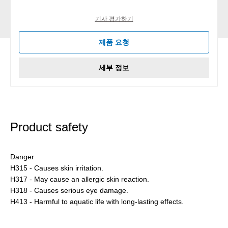
기사 평가하기
제품 요청
세부 정보
Product safety
Danger
H315 - Causes skin irritation.
H317 - May cause an allergic skin reaction.
H318 - Causes serious eye damage.
H413 - Harmful to aquatic life with long-lasting effects.