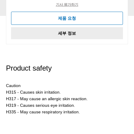
기사 평가하기
제품 요청
세부 정보
Product safety
Caution
H315 - Causes skin irritation.
H317 - May cause an allergic skin reaction.
H319 - Causes serious eye irritation.
H335 - May cause respiratory irritation.