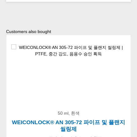
Skip product gallery
Customers also bought
50 ml, 흰색
WEICONLOCK® AN 305-72 파이프 및 플랜지
씰링제