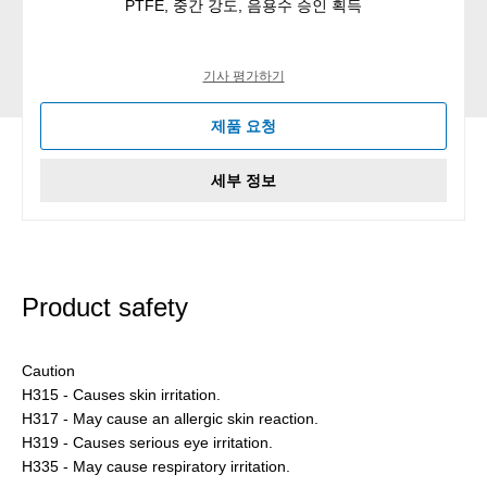
PTFE, 중간 강도, 음용수 승인 획득
기사 평가하기
제품 요청
세부 정보
Product safety
Caution
H315 - Causes skin irritation.
H317 - May cause an allergic skin reaction.
H319 - Causes serious eye irritation.
H335 - May cause respiratory irritation.