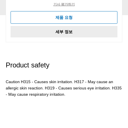
기사 평가하기
제품 요청
세부 정보
Product safety
Caution H315 - Causes skin irritation. H317 - May cause an
allergic skin reaction. H319 - Causes serious eye irritation. H335
- May cause respiratory irritation.