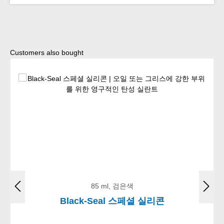
Skip product gallery
Customers also bought
85 ml, 검은색
Black-Seal 스페셜 실리콘