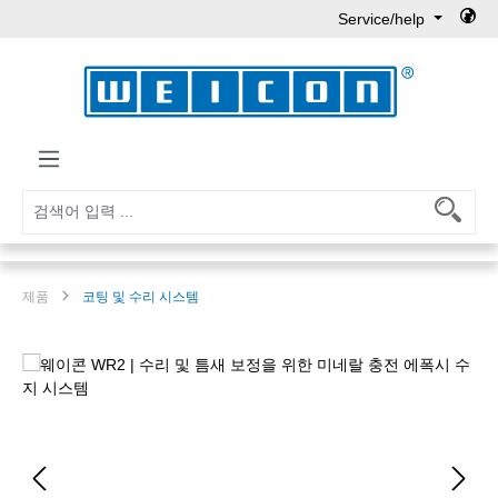
Service/help
Skip to main content
제품
코팅 및 수리 시스템
Skip image gallery