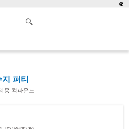
수지 퍼티
수리용 컴파운드
N:
4024596002053