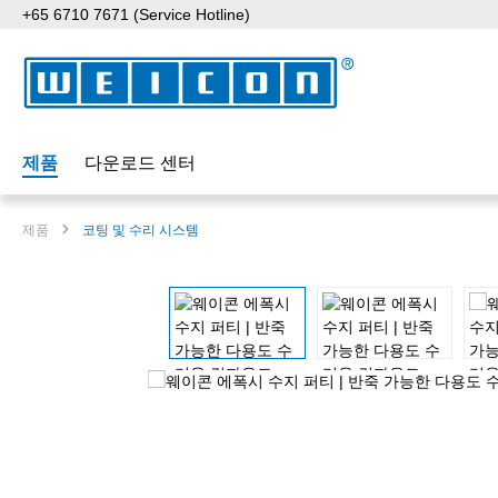
+65 6710 7671 (Service Hotline)
p to main content
Skip to search
Skip to main navigation
제품
다운로드 센터
제품
코팅 및 수리 시스템
Skip image gallery