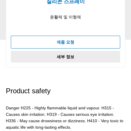
실리콘 스프레이
윤활제 및 이형제
제품 요청
세부 정보
Product safety
Danger H225 - Highly flammable liquid and vapour. H315 -
Causes skin irritation. H319 - Causes serious eye irritation.
H336 - May cause drowsiness or dizziness. H410 - Very toxic to
aquatic life with long-lasting effects.