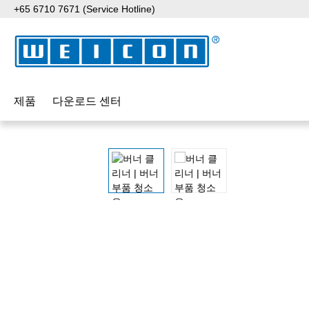
+65 6710 7671 (Service Hotline)
p to main content
Skip to search
Skip to main navigation
제품
다운로드 센터
Skip image gallery