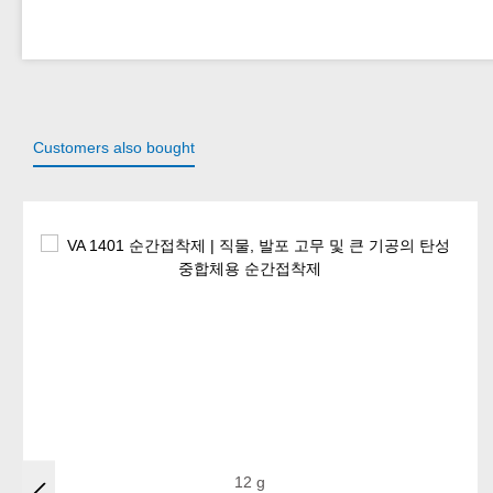
Customers also bought
Skip product gallery
12 g