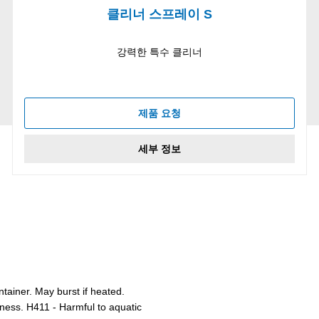
클리너 스프레이 S
강력한 특수 클리너
제품 요청
세부 정보
ainer. May burst if heated.
iness. H411 - Harmful to aquatic