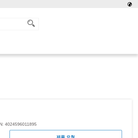
N:
4024596011895
제품 요청