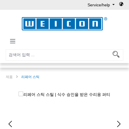
Service/help
Skip to main content
제품
리페어 스틱
Skip image gallery