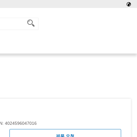
N:
4024596047016
제품 요청