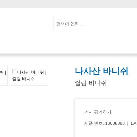
나사산 바니쉬
씰링 바니쉬
기사 평가하기
제품 번호:
10038883
|
EA