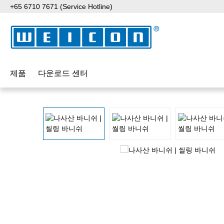
+65 6710 7671 (Service Hotline)
p to main content
Skip to search
Skip to main navigation
제품
다운로드 센터
Skip image gallery