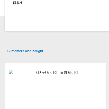
접착제
Customers also bought
Skip product gallery