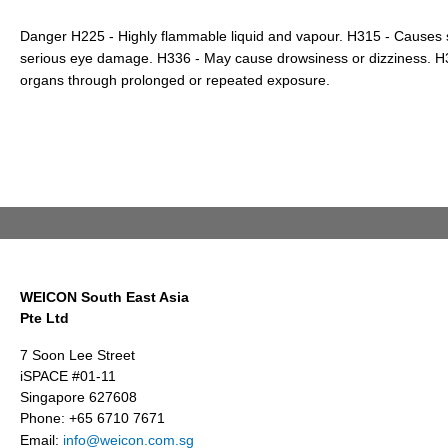
Danger H225 - Highly flammable liquid and vapour. H315 - Causes sk
serious eye damage. H336 - May cause drowsiness or dizziness. 
organs through prolonged or repeated exposure.
WEICON South East Asia
Pte Ltd
7 Soon Lee Street
iSPACE #01-11
Singapore 627608
Phone: +65 6710 7671
Email:
info@weicon.com.sg