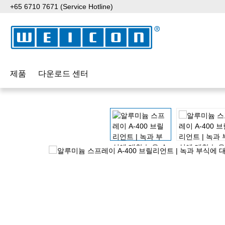
+65 6710 7671 (Service Hotline)
p to main content
Skip to search
Skip to main navigation
제품
다운로드 센터
Skip image gallery