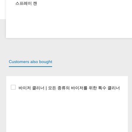
스프레이 캔
Customers also bought
Skip product gallery