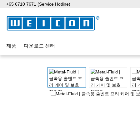
+65 6710 7671 (Service Hotline)
p to main content
Skip to search
Skip to main navigation
제품
다운로드 센터
Skip image gallery