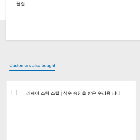
물질
Customers also bought
Skip product gallery