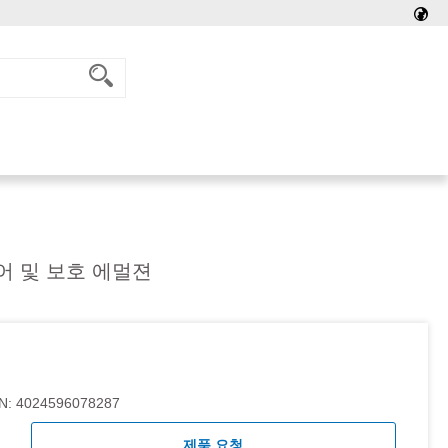
어 및 보호 에멀젼
N:
4024596078287
제품 요청