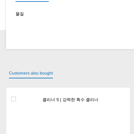
물질
Customers also bought
Skip product gallery