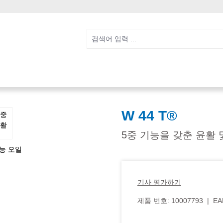
W 44 T®
5중 기능을 갖춘 윤활 
기사 평가하기
제품 번호:
10007793
|
EA