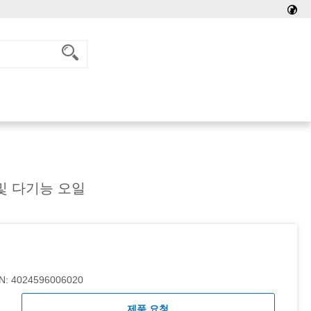
및 다기능 오일
N:
4024596006020
제품 요청