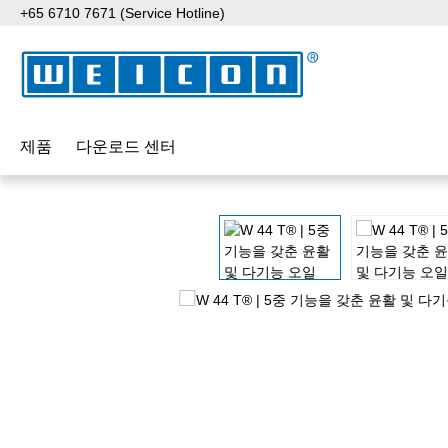
+65 6710 7671 (Service Hotline)
p to main content
Skip to search
Skip to main navigation
제품
다운로드 센터
Skip image gallery