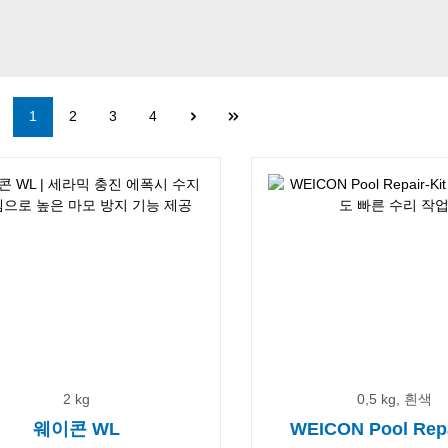
Page
Page
Page
Page
1
2
3
4
2 kg
0,5 kg, 흰색
웨이콘 WL
WEICON Pool Repa