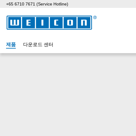
+65 6710 7671 (Service Hotline)
p to main content
Skip to search
Skip to main navigation
제품
다운로드 센터