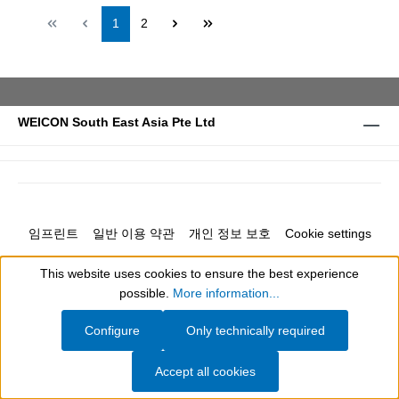
Page
Page
1
2
WEICON South East Asia Pte Ltd
임프린트
일반 이용 약관
개인 정보 보호
Cookie settings
This website uses cookies to ensure the best experience
Show toolbar
possible.
More information...
Configure
Only technically required
All prices excl. VAT plus
shipping costs
and possible delivery charges, if not
stated otherwise.
Accept all cookies