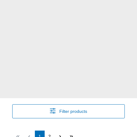
Filter products
Page
Page
1
2