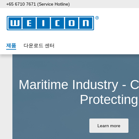
+65 6710 7671 (Service Hotline)
p to main content
Skip to search
Skip to main navigation
제품
다운로드 센터
Maritime Industry - 
Protecting
Learn more