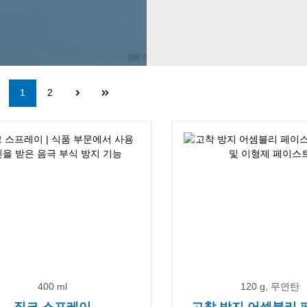
Page
Page
1
2
400 ml
120 g, 무연탄
징크 스프레이
고착 방지 어셈블리