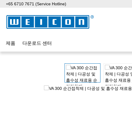
+65 6710 7671 (Service Hotline)
p to main content
Skip to search
Skip to main navigation
제품
다운로드 센터
Skip image gallery