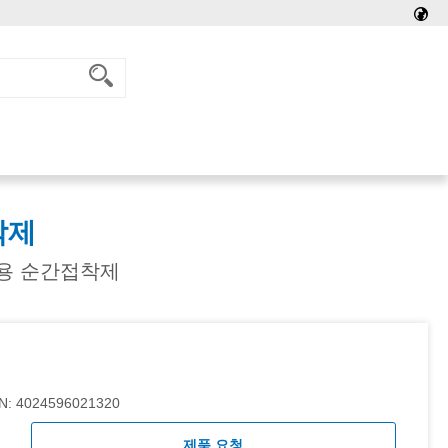
착제
료용 순간접착제
N:
4024596021320
제품 요청