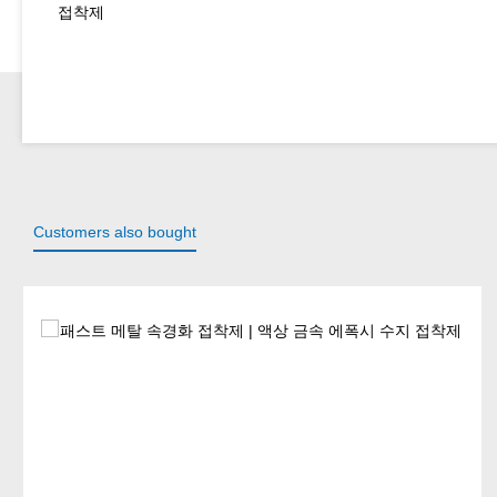
접착제
Customers also bought
Skip product gallery