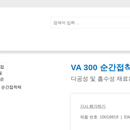
VA 300 순간접
다공성 및 흡수성 재
기사 평가하기
제품 번호:
10018819
|
EA