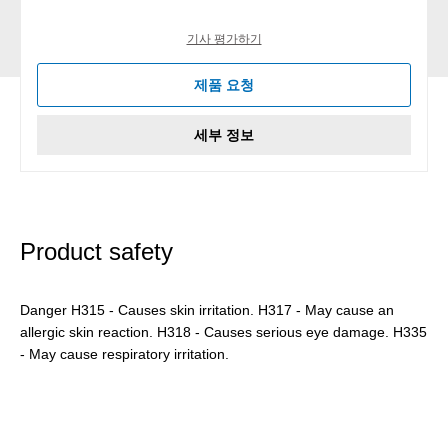
기사 평가하기
제품 요청
세부 정보
Product safety
Danger H315 - Causes skin irritation. H317 - May cause an
allergic skin reaction. H318 - Causes serious eye damage. H335
- May cause respiratory irritation.