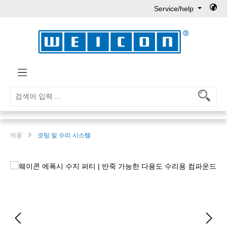
Service/help
Skip to main content
제품
코팅 및 수리 시스템
Skip image gallery