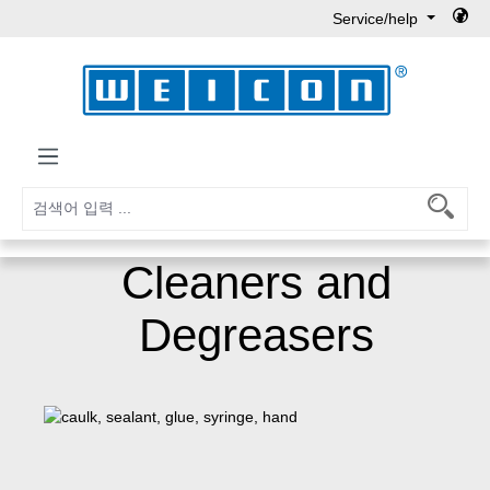
Service/help
Skip to main content
Cleaners and
Degreasers