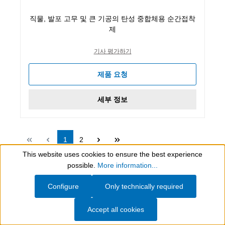
직물, 발포 고무 및 큰 기공의 탄성 중합체용 순간접착
제
기사 평가하기
제품 요청
세부 정보
Page
Page
1
2
This website uses cookies to ensure the best experience
Show toolbar
possible.
More information...
Configure
Only technically required
WEICON South East Asia Pte Ltd
Accept all cookies