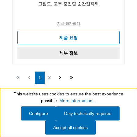
고점도, 고무 충진형 순간접착제
기사 평가하기
제품 요청
세부 정보
Page
Page
1
2
This website uses cookies to ensure the best experience
Show toolbar
possible.
More information...
WEICON South East Asia Pte Ltd
Configure
Only technically required
Accept all cookies