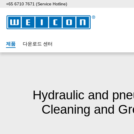
+65 6710 7671 (Service Hotline)
p to main content
Skip to search
Skip to main navigation
제품
다운로드 센터
Hydraulic and pne
Cleaning and Gr