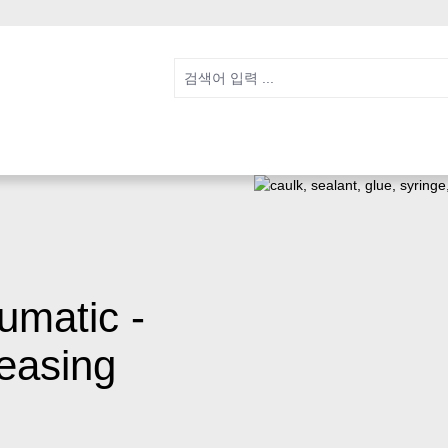
umatic -
easing