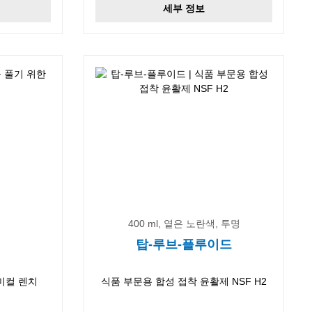
세부 정보
400 ml, 옅은 노란색, 투명
탑-루브-플루이드
미컬 렌치
식품 부문용 합성 접착 윤활제 NSF H2